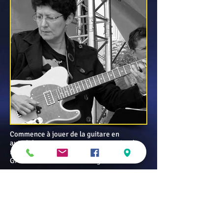
Commence à jouer de la guitare en
autodidacte et entre au conservatoire de
région de
Grenoble en classe de solfège.
Cycle professionnel au CIM à Paris dans la
classe de Pierre Cullaz (guitare jazz),
(formation complète en FM, harmonie,
arrangement, travail d' orchestre, etc...).